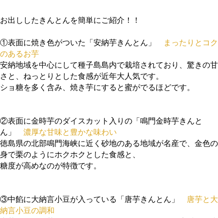
お出ししたきんとんを簡単にご紹介！！
①表面に焼き色がついた「安納芋きんとん」
まったりとコク
のあるお芋
安納地域を中心にして種子島島内で栽培されており、驚きの甘
さと、ねっとりとした食感が近年大人気です。
ショ糖を多く含み、焼き芋にすると蜜がでるほどです。
②表面に金時芋のダイスカット入りの「鳴門金時芋きんと
ん」
濃厚な甘味と豊かな味わい
徳島県の北部鳴門海峡に近く砂地のある地域が名産で、金色の
身で栗のようにホクホクとした食感と、
糖度が高めなのが特徴です。
③中餡に大納言小豆が入っている「唐芋きんとん」
唐芋と大
納言小豆の調和