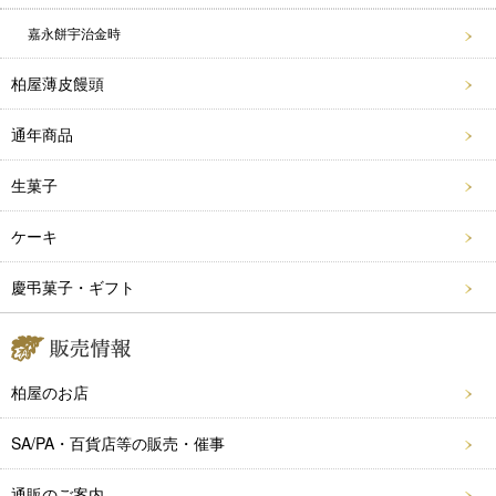
嘉永餅宇治金時
柏屋薄皮饅頭
通年商品
生菓子
ケーキ
慶弔菓子・ギフト
柏屋のお店
SA/PA・百貨店等の販売・催事
通販のご案内